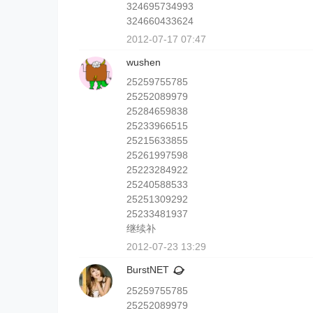
324695734993
324660433624
2012-07-17 07:47
wushen
25259755785
25252089979
25284659838
25233966515
25215633855
25261997598
25223284922
25240588533
25251309292
25233481937
继续补
2012-07-23 13:29
BurstNET
25259755785
25252089979