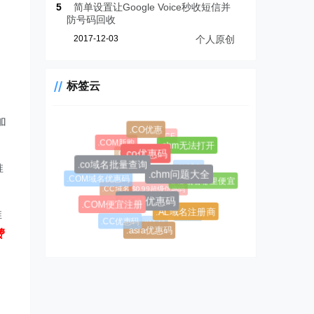
5
简单设置让Google Voice秒收短信并
防号码回收
2017-12-03
个人原创
标签云
加
.CO优惠
.CF
.COM新购
.chm无法打开
.CC域名注册
.co优惠码
.AL域名
推
.co域名批量查询
.COM域名优惠码
.chm问题大全
.AL域名哪里便宜
$0.99超级优惠码
.CC域名
.COM优惠码
.COM便宜注册
#1045
推
.AL域名注册商
#1146
.CC优惠码
.asia优惠码
费