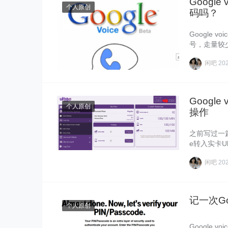
Goog
个人原创
码吗？
Google 
号，走量较
闲吧
20
Google
个人原创
操作
之前写过一篇将
e转入实卡Ul
闲吧
20
记一次Go
个人原创
Google