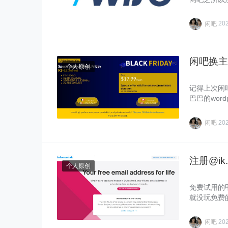
闲吧
20
闲吧换主
个人原创
记得上次闲吧
巴巴的word
闲吧
20
注册@i
个人原创
免费试用的
就没玩免费的
闲吧
20