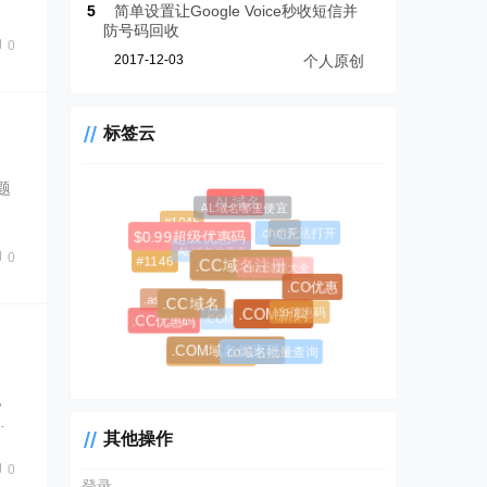
5
简单设置让Google Voice秒收短信并
防号码回收
0
2017-12-03
个人原创
标签云
题
.AL域名
.AL域名哪里便宜
#1045
.chm无法打开
.CF
$0.99超级优惠码
.AL域名注册商
0
#1146
.chm问题大全
.CC域名注册
.CO优惠
.asia优惠码
.co优惠码
.CC域名
.COM优惠码
.COM新购
.CC优惠码
.co域名批量查询
.COM便宜注册
.COM域名优惠码
，
…
其他操作
0
登录