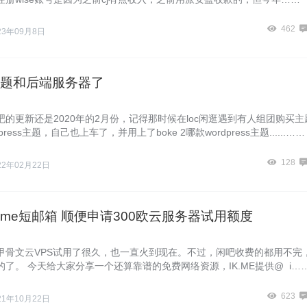
462
23年09月8日
题和后端服务器了
的更新还是2020年的2月份，记得那时候在loc闲逛遇到有人组团购买主
press主题，自己也上车了，并用上了boke 2哪款wordpress主题......……
128
22年02月22日
k.me短邮箱 顺便申请300欧云服务器试用额度
甲骨文云VPS试用了很久，也一直火到现在。不过，闲吧收费的都用不完
了。 今天给大家分享一个还算靠谱的免费网络资源，IK.ME提供@ i…
623
21年10月22日