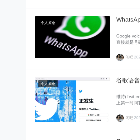
Whats
个人原创
Google 
直接就是号
闲吧
20
谷歌语音号
个人原创
维特(Twi
上第一时间获
闲吧
20