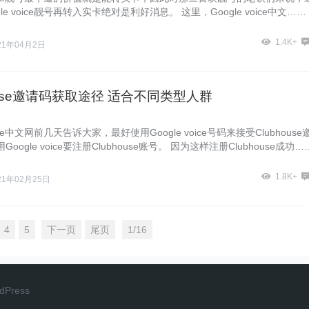
le voice靓号再转入实卡绝对是利好消息。 这里，Google voice中文……
1.4K+
21年04月2日
house邀请码获取途径 适合不同类型人群
voice中文网前几天告诉大家，最好使用Google voice号码来接受Clubhouse
oogle voice要注册Clubhouse账号。 因为这样注册Clubhouse成功…
1.8K+
21年02月25日
4
5
下一页
尾页
1/16
dPress