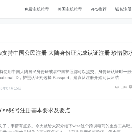
免费主机推荐
美国主机推荐
VPS推荐
域名注册
base支持中国公民注册 大陆身份证完成认证注册 珍惜防
ase支持使用中国大陆居民身份证或者中国护照都可以提交。身份证认证时一般
gn national ID，护照认证则选择 Passport。建议从注册开始到认证结……
194
26年07月15日
年Wise账号注册基本要求及要点
文了，事情有点多。今天就给大家介绍下wise这个跨境电商的重要工具吧
注册wise账号是因为之前cj有点收入，之前用派安盈收款的，但今年……