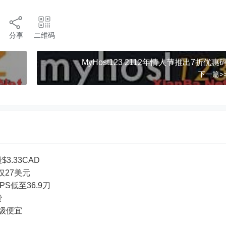
分享
二维码
MyHost123 2112年情人节推出7折优惠
下一篇>
3.33CAD
付仅27美元
PS低至36.9刀
费
超级便宜