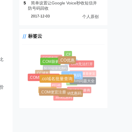
5
简单设置让Google Voice秒收短信并
防号码回收
2017-12-03
个人原创
标签云
.CF
.CC域名注册
比
.AL域名
.CO优惠
.COM新购
.chm无法打开
$0.99超级优惠码
.CC域名
.AL域名哪里便宜
.co优惠码
.COM域名优惠码
.co域名批量查询
#1045
.chm问题大全
#1146
，价
.CC优惠码
.AL域名注册商
.COM便宜注册
.COM优惠码
.asia优惠码