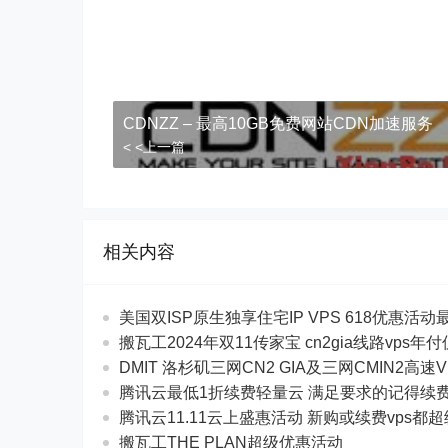
CDNZZ – 最高10GB免费网站CDN加速服务
< <上一篇
相关内容
美国双ISP原生独享住宅IP VPS 618优惠活动最$
搬瓦工2024年双11传家宝 cn2gia线路vps年
DMIT 洛杉矶三网CN2 GIA及三网CMIN2高速V
腾讯云最低1折续费轻量云 满足要求的记得续
腾讯云11.11云上盛惠活动 新购或续费vps都
搬瓦工THE PLAN超级优惠活动