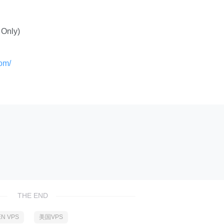
 Only)
com/
THE END
EN VPS
美国VPS