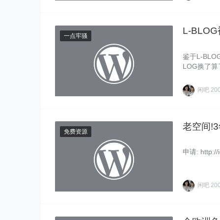
L-BL
一点牢骚
鉴于L-B
LOG换了
二……
闲吧
20
老空间!3
免费资源
申请: http://i
闲吧
20