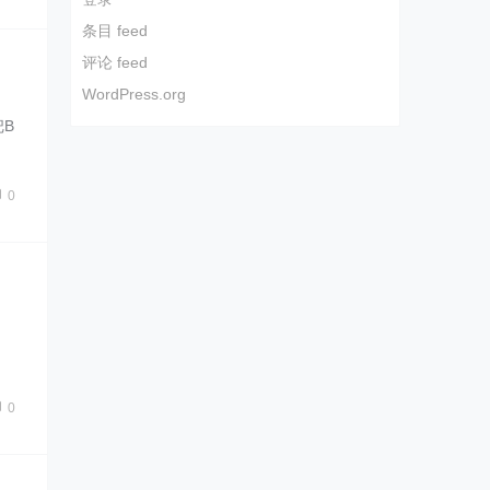
条目 feed
评论 feed
WordPress.org
B
0
0