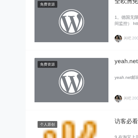
全欧洲免
免费资源
1。德国无限 h
间监控） http
闲吧
20
yeah.
免费资源
yeah.n
闲吧
20
访客必看
个人原创
9.在淘宝上开店