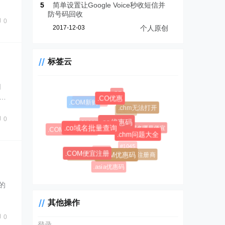
5
简单设置让Google Voice秒收短信并
防号码回收
0
2017-12-03
个人原创
标签云
用
.CF
…
.CO优惠
.CC域名注册
.COM新购
.chm无法打开
.AL域名
0
$0.99超级优惠码
.co优惠码
.CC域名
.AL域名哪里便宜
.co域名批量查询
.COM域名优惠码
.chm问题大全
#1045
#1146
.AL域名注册商
.CC优惠码
.COM便宜注册
.COM优惠码
.asia优惠码
的
其他操作
0
登录