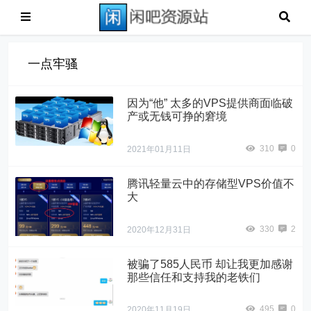
一点牢骚
因为“他” 太多的VPS提供商面临破
产或无钱可挣的窘境
310
0
2021年01月11日
腾讯轻量云中的存储型VPS价值不
大
330
2
2020年12月31日
被骗了585人民币 却让我更加感谢
那些信任和支持我的老铁们
495
0
2020年11月19日