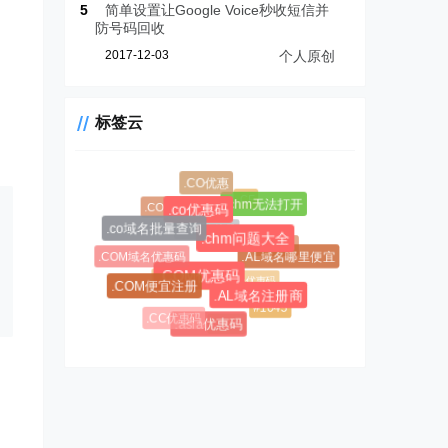
5
简单设置让Google Voice秒收短信并
防号码回收
2017-12-03
个人原创
标签云
.CO优惠
.CF
.chm无法打开
.COM新购
.co优惠码
.CC域名注册
.co域名批量查询
.chm问题大全
.AL域名
.COM域名优惠码
.AL域名哪里便宜
.CC域名
$0.99超级优惠码
.COM优惠码
.COM便宜注册
.AL域名注册商
#1045
.CC优惠码
#1146
.asia优惠码