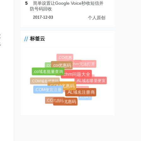
5
简单设置让Google Voice秒收短信并
防号码回收
2017-12-03
个人原创
次
标签云
多
.CO优惠
.CF
.chm无法打开
.COM新购
.co优惠码
.CC域名注册
.co域名批量查询
.chm问题大全
.AL域名
.COM域名优惠码
.AL域名哪里便宜
.CC域名
$0.99超级优惠码
.COM优惠码
.COM便宜注册
.AL域名注册商
#1045
.CC优惠码
#1146
.asia优惠码