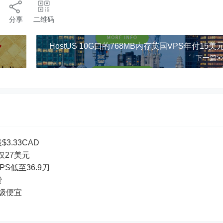
分享
二维码
HostUS 10G口的768MB内存英国VPS年付15美
下一篇>
3.33CAD
付仅27美元
PS低至36.9刀
费
超级便宜