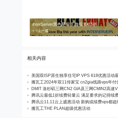
InterServer黑色星期五虚拟主机5折
< <上一篇
相关内容
美国双ISP原生独享住宅IP VPS 618优惠活动最$
搬瓦工2024年双11传家宝 cn2gia线路vps年
DMIT 洛杉矶三网CN2 GIA及三网CMIN2高速V
腾讯云最低1折续费轻量云 满足要求的记得续
腾讯云11.11云上盛惠活动 新购或续费vps都
搬瓦工THE PLAN超级优惠活动