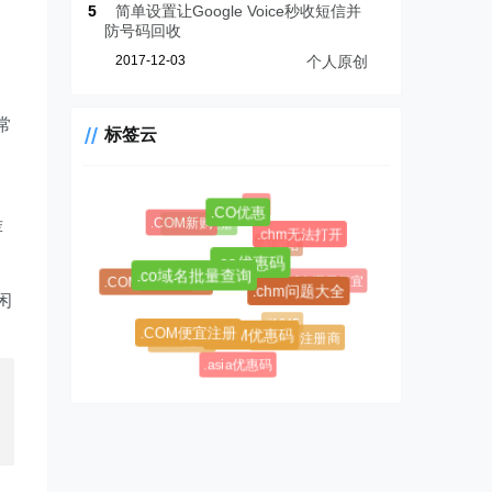
5
简单设置让Google Voice秒收短信并
防号码回收
2017-12-03
个人原创
常
标签云
.CF
.CO优惠
.CC域名注册
.COM新购
荐
.chm无法打开
.AL域名
$0.99超级优惠码
.co优惠码
.CC域名
.AL域名哪里便宜
.co域名批量查询
.COM域名优惠码
.chm问题大全
闲
#1045
#1146
.COM便宜注册
.AL域名注册商
.CC优惠码
.COM优惠码
.asia优惠码