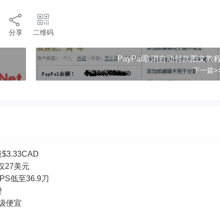
分享
二维码
PayPal取消自动付款图文教
下一篇>
3.33CAD
付仅27美元
PS低至36.9刀
费
超级便宜