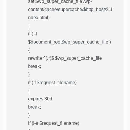
set $wp_super_cache_file /wp-
content/cache/supercache/$http_host/$1i
ndex.html;
}
if ( -f
$document_root$wp_super_cache_file )
{
rewrite ^(.*)$ $wp_super_cache_file
break;
}
if (-f $request_filename)
{
expires 30d;
break;
}
if (!-e $request_filename)