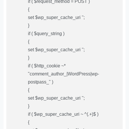
if ( $request_method = POST )
{
set $wp_super_cache_uri '';
}
if ( $query_string )
{
set $wp_super_cache_uri '';
}
if ( $http_cookie ~*
"comment_author_|WordPress|wp-
postpass_" )
{
set $wp_super_cache_uri '';
}
if ( $wp_super_cache_uri ~ ^(.+)$ )
{