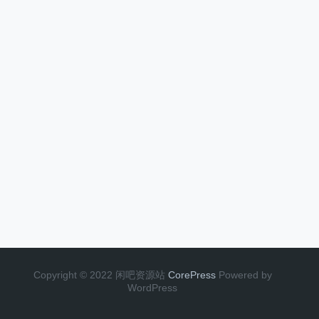
Copyright © 2022 闲吧资源站
CorePress
Powered by
WordPress