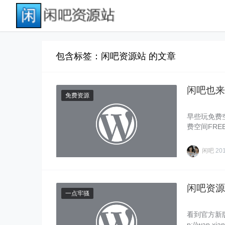
包含标签：闲吧资源站 的文章
闲吧也来
免费资源
早些玩免费
费空间FRE
人……
闲吧
20
闲吧资源
一点牢骚
看到官方新
p://wap.xi