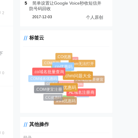
5
简单设置让Google Voice秒收短信并
防号码回收
2
2017-12-03
个人原创
标签云
下
.CO优惠
.CF
.COM新购
.chm无法打开
.co优惠码
.CC域名注册
.co域名批量查询
0
.AL域名
.chm问题大全
.COM域名优惠码
.AL域名哪里便宜
$0.99超级优惠码
.CC域名
.COM优惠码
.COM便宜注册
.AL域名注册商
#1045
.CC优惠码
#1146
.asia优惠码
其他操作
0
登录