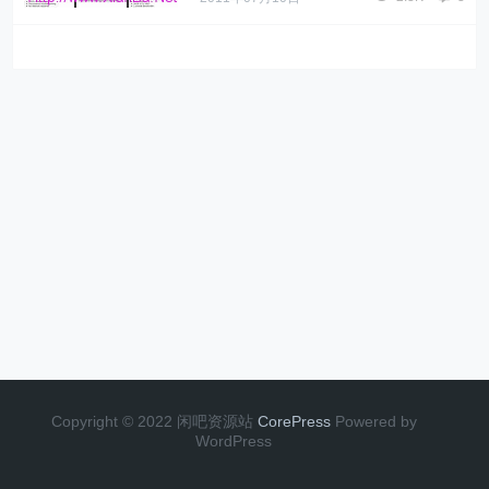
Copyright © 2022 闲吧资源站
CorePress
Powered by
WordPress