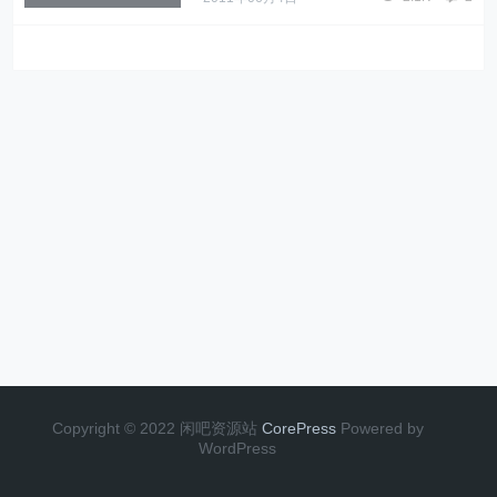
Copyright © 2022 闲吧资源站
CorePress
Powered by
WordPress