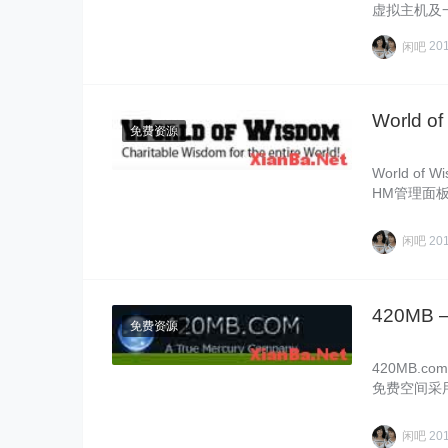
虚拟主机及一
告……
闲吧
20
World
免费资源
World o
HM管理面
r……
闲吧
20
420MB
免费资源
420MB.
免费空间采用
强……
闲吧
20