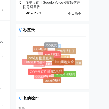
5
简单设置让Google Voice秒收短信并
防号码回收
4
2017-12-03
个人原创
标签云
+W
.CO优惠
.CF
.COM新购
.chm无法打开
.CC域名注册
.co优惠码
.AL域名
4
.co域名批量查询
.COM域名优惠码
.chm问题大全
.AL域名哪里便宜
$0.99超级优惠码
.CC域名
.COM优惠码
.COM便宜注册
#1045
.AL域名注册商
#1146
.CC优惠码
.asia优惠码
的
其他操作
2
登录