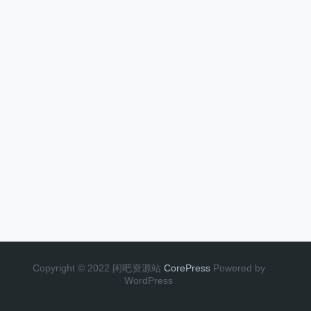
Copyright © 2022 闲吧资源站
CorePress
Powered by
WordPress