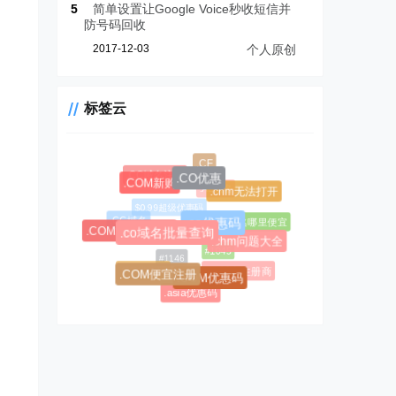
5
简单设置让Google Voice秒收短信并
防号码回收
2017-12-03
个人原创
标签云
.CF
.CC域名注册
.CO优惠
.AL域名
.COM新购
.chm无法打开
$0.99超级优惠码
.CC域名
.AL域名哪里便宜
.co优惠码
.COM域名优惠码
.co域名批量查询
.chm问题大全
#1045
#1146
.CC优惠码
.AL域名注册商
.COM便宜注册
.COM优惠码
.asia优惠码