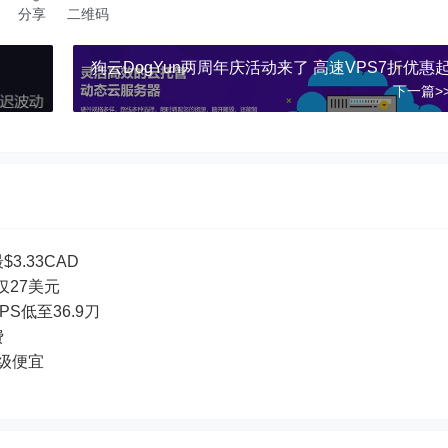
分享
二维码
狗云DogYun两周年庆活动来了 高速VPS7折优惠
下一篇>
3.33CAD
付仅27美元
PS低至36.9刀
费
超级便宜