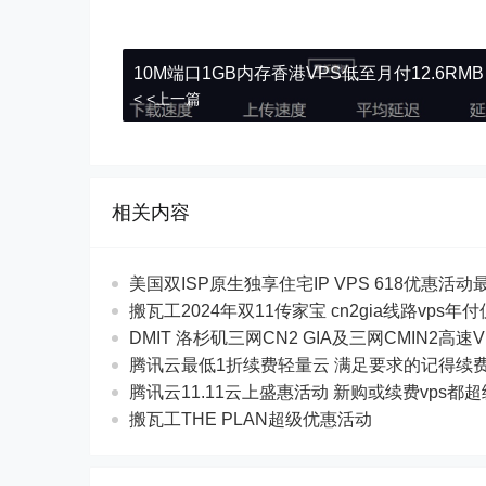
10M端口1GB内存香港VPS低至月付12.6RMB
< <上一篇
相关内容
美国双ISP原生独享住宅IP VPS 618优惠活动最$
搬瓦工2024年双11传家宝 cn2gia线路vps年
DMIT 洛杉矶三网CN2 GIA及三网CMIN2高速V
腾讯云最低1折续费轻量云 满足要求的记得续
腾讯云11.11云上盛惠活动 新购或续费vps都
搬瓦工THE PLAN超级优惠活动