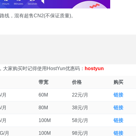
国路线，混有超售CN2(不保证质量)。
大家购买时记得使用HostYun优惠码：
hostyun
带宽
价格
购买
G/月
60M
22元/月
链接
G/月
80M
38元/月
链接
G/月
100M
58元/月
链接
0G/月
100M
98元/月
链接