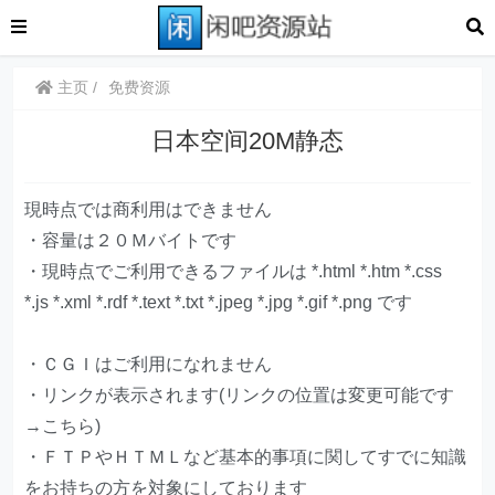
主页
免费资源
日本空间20M静态
現時点では商利用はできません
・容量は２０Ｍバイトです
・現時点でご利用できるファイルは *.html *.htm *.css
*.js *.xml *.rdf *.text *.txt *.jpeg *.jpg *.gif *.png です
・ＣＧＩはご利用になれません
・リンクが表示されます(リンクの位置は変更可能です
→こちら)
・ＦＴＰやＨＴＭＬなど基本的事項に関してすでに知識
をお持ちの方を対象にしております