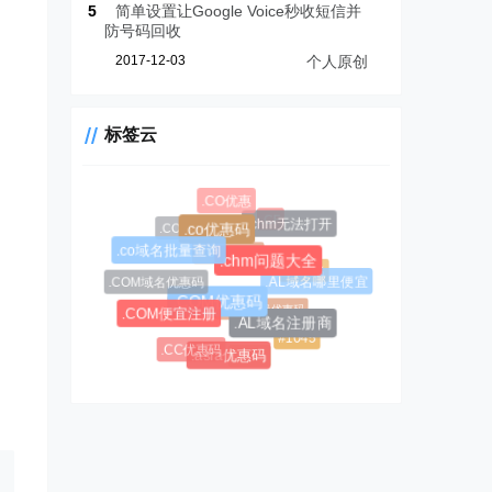
5
简单设置让Google Voice秒收短信并
防号码回收
2017-12-03
个人原创
标签云
.CO优惠
.CF
.chm无法打开
.COM新购
.co优惠码
.CC域名注册
.co域名批量查询
.chm问题大全
.AL域名
.COM域名优惠码
.AL域名哪里便宜
.CC域名
$0.99超级优惠码
.COM优惠码
.COM便宜注册
.AL域名注册商
#1045
.CC优惠码
#1146
.asia优惠码