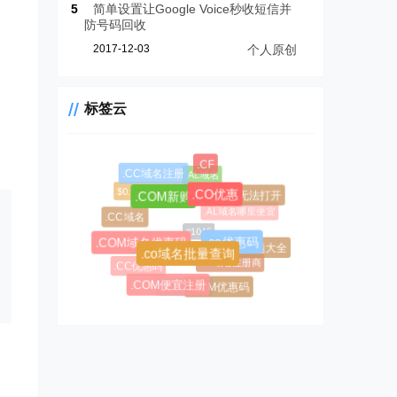
5
简单设置让Google Voice秒收短信并
防号码回收
2017-12-03
个人原创
标签云
.CF
.AL域名
.CC域名注册
$0.99超级优惠码
.chm无法打开
.CO优惠
.COM新购
.AL域名哪里便宜
.CC域名
#1045
#1146
.co优惠码
.COM域名优惠码
.chm问题大全
.co域名批量查询
.AL域名注册商
.CC优惠码
.asia优惠码
.COM便宜注册
.COM优惠码