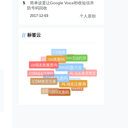
5
简单设置让Google Voice秒收短信并
防号码回收
2017-12-03
个人原创
标签云
.CO优惠
.CF
.chm无法打开
.COM新购
.co优惠码
.CC域名注册
.co域名批量查询
.chm问题大全
.AL域名
.COM域名优惠码
.AL域名哪里便宜
.COM优惠码
.CC域名
$0.99超级优惠码
.COM便宜注册
.AL域名注册商
#1045
.CC优惠码
#1146
.asia优惠码