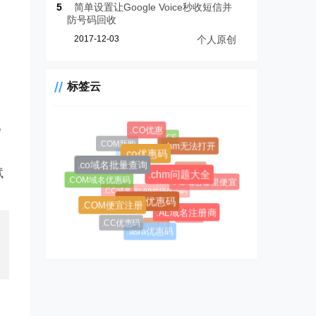
5
简单设置让Google Voice秒收短信并
防号码回收
2017-12-03
个人原创
标签云
吧
.CO优惠
.CF
.COM新购
.chm无法打开
.CC域名注册
.co优惠码
.AL域名
.co域名批量查询
试
.chm问题大全
.COM域名优惠码
.AL域名哪里便宜
$0.99超级优惠码
.CC域名
.COM优惠码
.COM便宜注册
.AL域名注册商
#1045
.CC优惠码
#1146
.asia优惠码