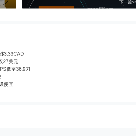
下一篇>
3.33CAD
付仅27美元
PS低至36.9刀
费
超级便宜