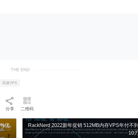
THE END
高速VPS
分享
二维码
2%优
RackNerd 2022新年促销 512MB内存VPS年付不
10