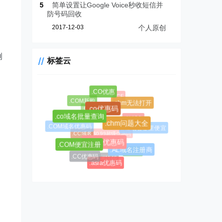
5
简单设置让Google Voice秒收短信并
防号码回收
2017-12-03
个人原创
例
标签云
.CO优惠
.CF
.COM新购
.chm无法打开
.CC域名注册
.co优惠码
.AL域名
.co域名批量查询
.chm问题大全
.COM域名优惠码
.AL域名哪里便宜
$0.99超级优惠码
.CC域名
.COM优惠码
.COM便宜注册
#1045
.AL域名注册商
#1146
.CC优惠码
.asia优惠码