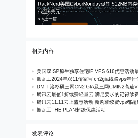
RackNerd美国CyberMonday促销 512MB内
低至8美元
< <上一篇
相关内容
美国双ISP原生独享住宅IP VPS 618优惠活动最$
搬瓦工2024年双11传家宝 cn2gia线路vps年
DMIT 洛杉矶三网CN2 GIA及三网CMIN2高速V
腾讯云最低1折续费轻量云 满足要求的记得续
腾讯云11.11云上盛惠活动 新购或续费vps都
搬瓦工THE PLAN超级优惠活动
发表评论