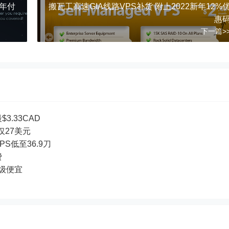
存年付
搬瓦工高速GIA线路VPS补货 附上2022新年12%
惠
下一篇>
3.33CAD
付仅27美元
PS低至36.9刀
费
超级便宜