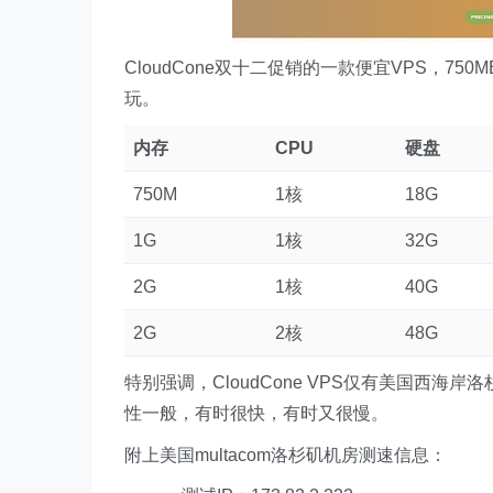
CloudCone双十二促销的一款便宜VPS，7
玩。
内存
CPU
硬盘
750M
1核
18G
1G
1核
32G
2G
1核
40G
2G
2核
48G
特别强调，CloudCone VPS仅有美国西海
性一般，有时很快，有时又很慢。
附上美国multacom洛杉矶机房测速信息：