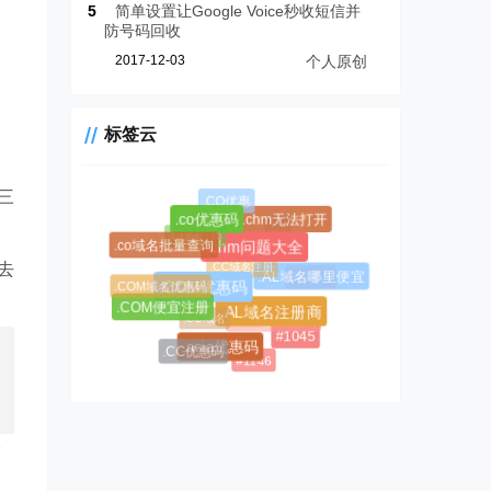
5
简单设置让Google Voice秒收短信并
防号码回收
2017-12-03
个人原创
标签云
三
.CO优惠
.chm无法打开
.co优惠码
.CF
.COM新购
.co域名批量查询
.chm问题大全
.CC域名注册
去
.AL域名
.AL域名哪里便宜
.COM域名优惠码
.COM优惠码
.COM便宜注册
.CC域名
$0.99超级优惠码
.AL域名注册商
#1045
.asia优惠码
.CC优惠码
#1146
最