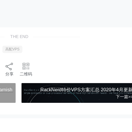
THE END
高配VPS
分享
二维码
rnish
RackNerd特价VPS方案汇总 2020年4月更
下一篇>