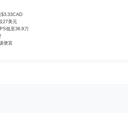
3.33CAD
付仅27美元
PS低至36.9刀
费
超级便宜