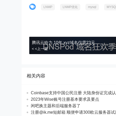
LNMP
LNMP优化
mysql
MYS
腾讯云给力 10年.xyz域名仅需23元
< <上一篇
相关内容
Coinbase支持中国公民注册 大陆身份证完成
2023年Wise账号注册基本要求及要点
闲吧换主题和后端服务器了
注册@ik.me短邮箱 顺便申请300欧云服务器