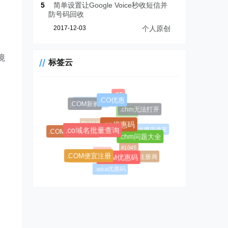
5
简单设置让Google Voice秒收短信并
防号码回收
2017-12-03
个人原创
境
标签云
.CF
.CC域名注册
.CO优惠
.COM新购
.AL域名
.chm无法打开
$0.99超级优惠码
.co优惠码
.CC域名
.AL域名哪里便宜
.COM域名优惠码
.co域名批量查询
.chm问题大全
#1045
#1146
.CC优惠码
.AL域名注册商
.COM便宜注册
.COM优惠码
.asia优惠码