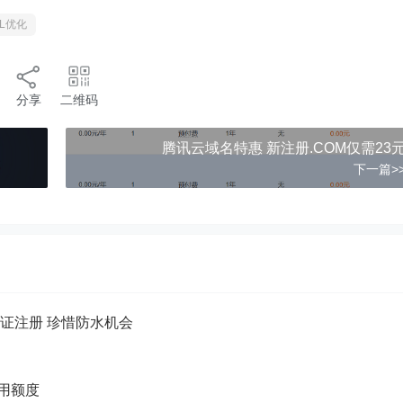
QL优化
分享
二维码
腾讯云域名特惠 新注册.COM仅需23
下一篇>
认证注册 珍惜防水机会
试用额度