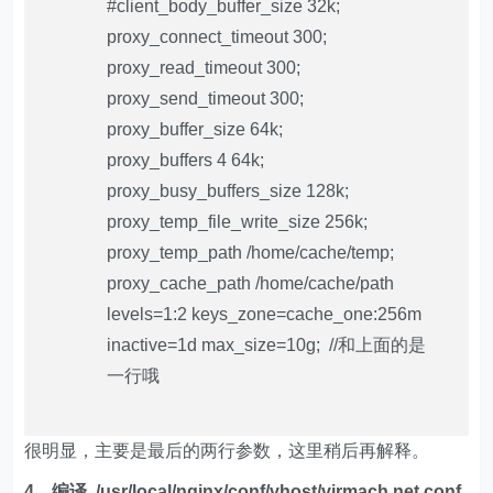
#client_body_buffer_size 32k;
proxy_connect_timeout 300;
proxy_read_timeout 300;
proxy_send_timeout 300;
proxy_buffer_size 64k;
proxy_buffers 4 64k;
proxy_busy_buffers_size 128k;
proxy_temp_file_write_size 256k;
proxy_temp_path /home/cache/temp;
proxy_cache_path /home/cache/path
levels=1:2 keys_zone=cache_one:256m
inactive=1d max_size=10g; //和上面的是
一行哦
很明显，主要是最后的两行参数，这里稍后再解释。
4、编译 /usr/local/nginx/conf/vhost/virmach.net.conf