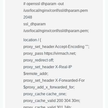
# openssl dhparam -out
/usr/local/nginx/conf/ssl/dhparam.pem
2048
ssl_dhparam
/usr/local/nginx/conf/ssl/dhparam.pem;
location / {
proxy_set_header Accept-Encoding "";
proxy_pass https://virmach.net;
proxy_redirect off;
proxy_set_header X-Real-IP
$remote_addr;
proxy_set_header X-Forwarded-For
$proxy_add_x_forwarded_for;
proxy_cache cache_one;
proxy_cache_valid 200 304 30m;
proxy_cache_valid 301 24h;