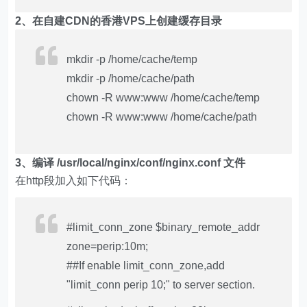
2、在自建CDN的香港VPS上创建缓存目录
mkdir -p /home/cache/temp
mkdir -p /home/cache/path
chown -R www:www /home/cache/temp
chown -R www:www /home/cache/path
3、编译 /usr/local/nginx/conf/nginx.conf 文件
在http段加入如下代码：
#limit_conn_zone $binary_remote_addr
zone=perip:10m;
##If enable limit_conn_zone,add
"limit_conn perip 10;" to server section.