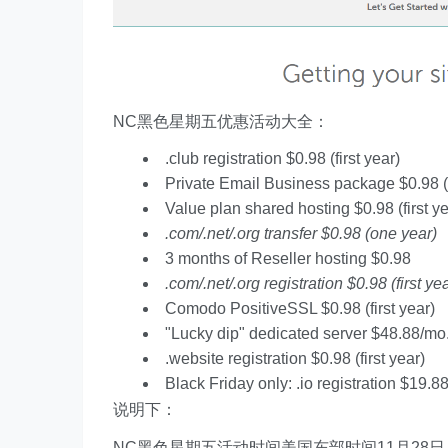
NC黑色星期五优惠活动大全：
.club registration $0.98 (first year)
Private Email Business package $0.98 (f
Value plan shared hosting $0.98 (first ye
.com/.net/.org transfer $0.98 (one year)
3 months of Reseller hosting $0.98
.com/.net/.org registration $0.98 (first ye
Comodo PositiveSSL $0.98 (first year)
"Lucky dip" dedicated server $48.88/mo.,
.website registration $0.98 (first year)
Black Friday only: .io registration $19.88 
说明下：
NC黑色星期五活动时间美国东部时间11月28日上