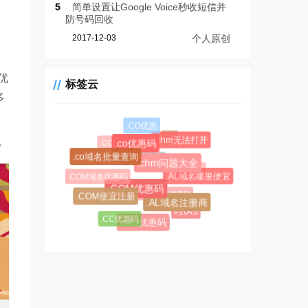
5
简单设置让Google Voice秒收短信并
防号码回收
2017-12-03
个人原创
优
标签云
多
.CO优惠
.CF
.COM新购
.chm无法打开
.co优惠码
.CC域名注册
.co域名批量查询
.AL域名
.chm问题大全
.COM域名优惠码
.AL域名哪里便宜
.CC域名
$0.99超级优惠码
.COM优惠码
.COM便宜注册
.AL域名注册商
#1045
.CC优惠码
#1146
.asia优惠码