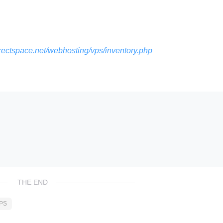
directspace.net/webhosting/vps/inventory.php
THE END
PS