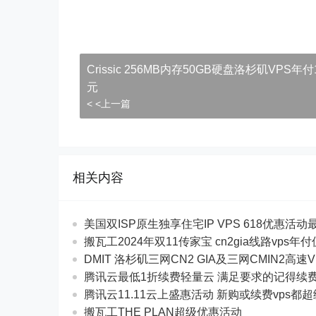
Crissic 256MB内存50GB硬盘洛杉矶VPS年付
元
< <上一篇
相关内容
美国双ISP原生独享住宅IP VPS 618优惠活动最$
搬瓦工2024年双11传家宝 cn2gia线路vps年
DMIT 洛杉矶三网CN2 GIA及三网CMIN2高速V
腾讯云最低1折续费轻量云 满足要求的记得续
腾讯云11.11云上盛惠活动 新购或续费vps都
搬瓦工THE PLAN超级优惠活动