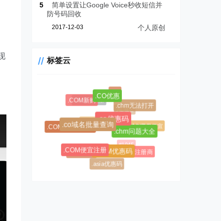
5
简单设置让Google Voice秒收短信并
防号码回收
2017-12-03
个人原创
现
标签云
.CF
.CC域名注册
.CO优惠
.COM新购
.AL域名
.chm无法打开
$0.99超级优惠码
.co优惠码
.CC域名
.AL域名哪里便宜
.COM域名优惠码
.co域名批量查询
.chm问题大全
#1045
#1146
.AL域名注册商
.CC优惠码
.COM便宜注册
.COM优惠码
.asia优惠码