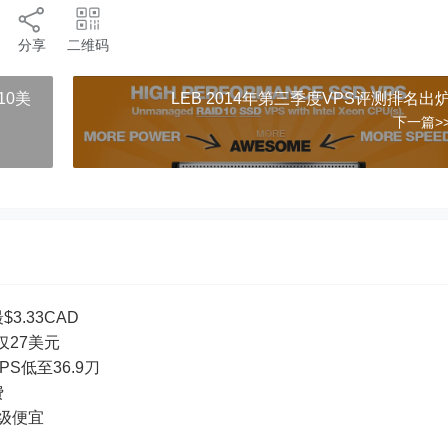
分享
二维码
10美
LEB 2014年第三季度VPS评测排名出
下一篇>
3.33CAD
付仅27美元
PS低至36.9刀
费
超级便宜