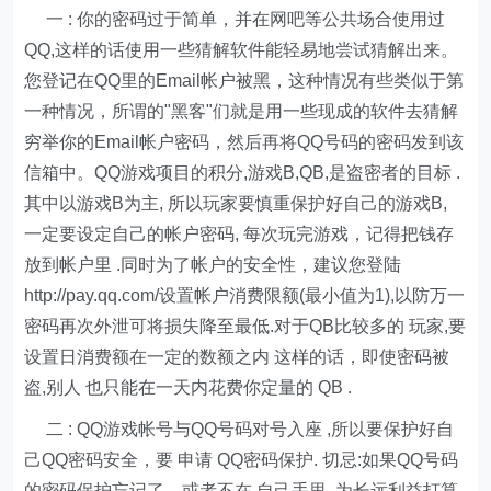
一 : 你的密码过于简单，并在网吧等公共场合使用过
QQ,这样的话使用一些猜解软件能轻易地尝试猜解出来。
您登记在QQ里的Email帐户被黑，这种情况有些类似于第
一种情况，所谓的"黑客"们就是用一些现成的软件去猜解
穷举你的Email帐户密码，然后再将QQ号码的密码发到该
信箱中。QQ游戏项目的积分,游戏B,QB,是盗密者的目标 .
其中以游戏B为主, 所以玩家要慎重保护好自己的游戏B,
一定要设定自己的帐户密码, 每次玩完游戏，记得把钱存
放到帐户里 .同时为了帐户的安全性，建议您登陆
http://pay.qq.com/设置帐户消费限额(最小值为1),以防万一
密码再次外泄可将损失降至最低.对于QB比较多的 玩家,要
设置日消费额在一定的数额之内 这样的话，即使密码被
盗,别人 也只能在一天内花费你定量的 QB .
二 : QQ游戏帐号与QQ号码对号入座 ,所以要保护好自
己QQ密码安全，要 申请 QQ密码保护. 切忌:如果QQ号码
的密码保护忘记了，或者不在 自己手里, 为长远利益打算