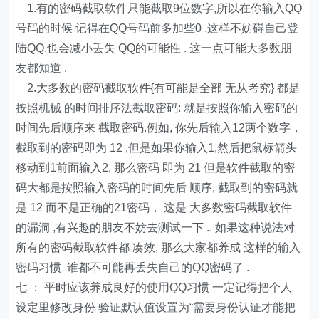
1.有的密码截取软件只能截取9位数字,所以在你输入QQ
号码的时候 记得在QQ号码前多加些0 ,这样不妨碍自己登
陆QQ,也会减小丢失 QQ的可能性 . 这一点可能大多数朋
友都知道 .
2.大多数的密码截取软件{有可能是全部 无从考究} 都是
按照机械 的时间排序法截取密码: 就是按照你输入密码的
时间先后顺序来 截取密码.例如, 你先后输入12两个数字，
截取到的密码即为 12 ,但是如果你输入1,然后把鼠标箭头
移动到1前面输入2, 那么密码 即为 21 但是软件截取的密
码大都是按照输入密码的时间先后 顺序, 截取到的密码就
是 12 而不是正确的21密码， 这是 大多数密码截取软件
的漏洞 ,有兴趣的朋友不妨去测试一下 .. 如果这种说法对
所有的密码截取软件都 凑效, 那么大家都养成 这样的输入
密码习惯 谁都不可能再丢失自己的QQ密码了 .
七 ： 平时应该养成良好的使用QQ习惯 一定记得把个人
设定里修改身份 验证默认值设置为“需要身份认证才能把