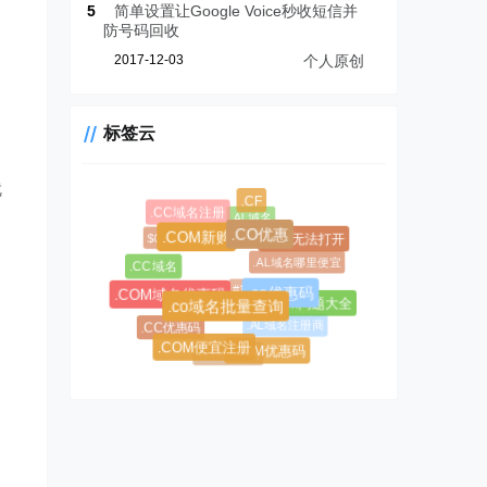
5
简单设置让Google Voice秒收短信并
防号码回收
2017-12-03
个人原创
标签云
就
.CF
.AL域名
.CC域名注册
$0.99超级优惠码
.chm无法打开
.CO优惠
.COM新购
.AL域名哪里便宜
.CC域名
#1045
#1146
.co优惠码
.COM域名优惠码
.chm问题大全
.co域名批量查询
.AL域名注册商
.CC优惠码
.asia优惠码
.COM便宜注册
.COM优惠码