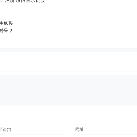
认证注册 珍惜防水机会
试用额度
p封号？