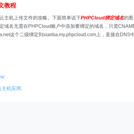
图文教程
免费云主机上传文件的攻略。下面简单说下
PHPCloud绑定域名
的图
定域名无需在PHPCloud账户中添加要绑定的域名，只需CNAM
net这个二级绑定到xianba.my.phpcloud.com上，直接在DNS
m/
HP云主机应用
.