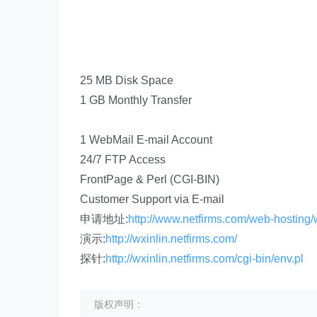
25 MB Disk Space
1 GB Monthly Transfer
1 WebMail E-mail Account
24/7 FTP Access
FrontPage & Perl (CGI-BIN)
Customer Support via E-mail
申请地址:
http://www.netfirms.com/web-hosting/
演示:
http://wxinlin.netfirms.com/
探针:
http://wxinlin.netfirms.com/cgi-bin/env.pl
版权声明：