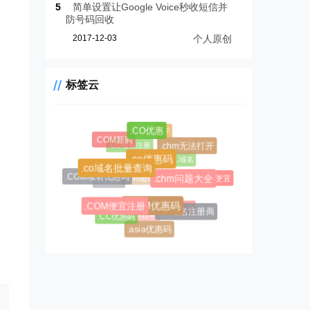
5
简单设置让Google Voice秒收短信并
防号码回收
2017-12-03
个人原创
标签云
.CF
.CO优惠
.COM新购
.CC域名注册
.chm无法打开
.AL域名
.co优惠码
.co域名批量查询
$0.99超级优惠码
.COM域名优惠码
.AL域名哪里便宜
.CC域名
.chm问题大全
#1045
.COM便宜注册
.COM优惠码
.AL域名注册商
#1146
.CC优惠码
.asia优惠码