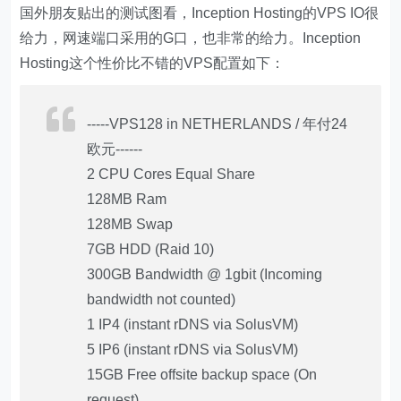
国外朋友贴出的测试图看，Inception Hosting的VPS IO很
给力，网速端口采用的G口，也非常的给力。Inception
Hosting这个性价比不错的VPS配置如下：
-----VPS128 in NETHERLANDS / 年付24
欧元------
2 CPU Cores Equal Share
128MB Ram
128MB Swap
7GB HDD (Raid 10)
300GB Bandwidth @ 1gbit (Incoming
bandwidth not counted)
1 IP4 (instant rDNS via SolusVM)
5 IP6 (instant rDNS via SolusVM)
15GB Free offsite backup space (On
request)