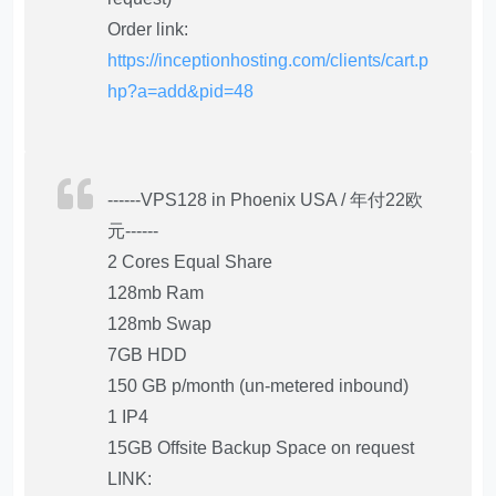
Order link:
https://inceptionhosting.com/clients/cart.p
hp?a=add&pid=48
------VPS128 in Phoenix USA / 年付22欧
元------
2 Cores Equal Share
128mb Ram
128mb Swap
7GB HDD
150 GB p/month (un-metered inbound)
1 IP4
15GB Offsite Backup Space on request
LINK: