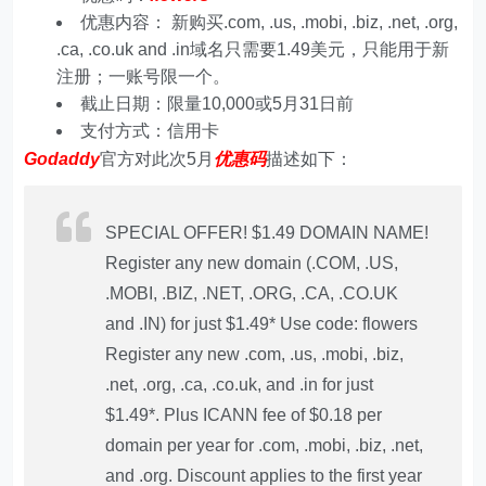
优惠内容： 新购买.com, .us, .mobi, .biz, .net, .org,
.ca, .co.uk and .in域名只需要1.49美元，只能用于新
注册；一账号限一个。
截止日期：限量10,000或5月31日前
支付方式：信用卡
Godaddy
官方对此次5月
优惠码
描述如下：
SPECIAL OFFER! $1.49 DOMAIN NAME!
Register any new domain (.COM, .US,
.MOBI, .BIZ, .NET, .ORG, .CA, .CO.UK
and .IN) for just $1.49* Use code: flowers
Register any new .com, .us, .mobi, .biz,
.net, .org, .ca, .co.uk, and .in for just
$1.49*. Plus ICANN fee of $0.18 per
domain per year for .com, .mobi, .biz, .net,
and .org. Discount applies to the first year