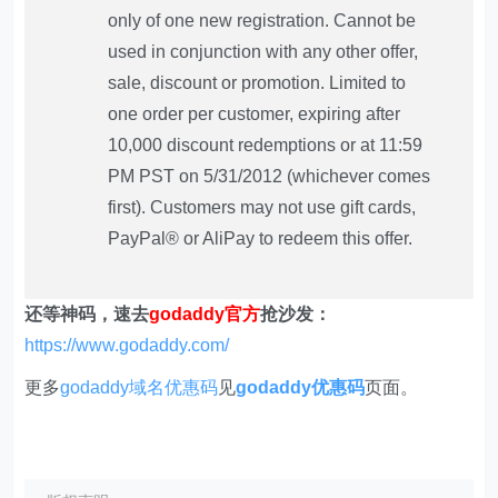
only of one new registration. Cannot be
used in conjunction with any other offer,
sale, discount or promotion. Limited to
one order per customer, expiring after
10,000 discount redemptions or at 11:59
PM PST on 5/31/2012 (whichever comes
first). Customers may not use gift cards,
PayPal® or AliPay to redeem this offer.
还等神码，速去
godaddy
官方
抢沙发：
https://www.godaddy.com/
更多
godaddy域名优惠码
见
godaddy优惠码
页面。