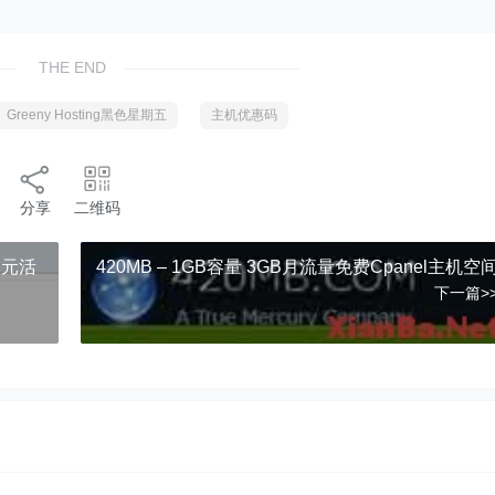
THE END
Greeny Hosting黑色星期五
主机优惠码
分享
二维码
美元活
420MB – 1GB容量 3GB月流量免费Cpanel主机空
下一篇>