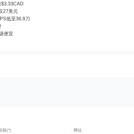
3.33CAD
付仅27美元
PS低至36.9刀
费
超级便宜