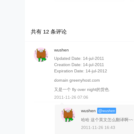
共有
12
条评论
wushen
Updated Date: 14-jul-2011
Creation Date: 14-jul-2011
Expiration Date: 14-jul-2012
domain greenyhost.com
又是一个 fly over night的货色.
2011-11-26 07:06
wushen
@
wushen
哈哈 这个英文怎么翻译啊~~
2011-11-26 16:43