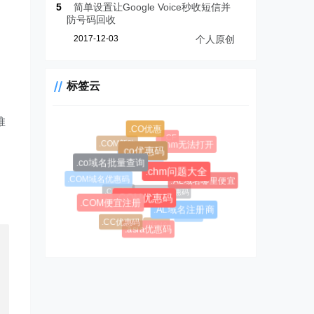
5
简单设置让Google Voice秒收短信并
防号码回收
2017-12-03
个人原创
标签云
推
.CO优惠
.CF
.COM新购
.chm无法打开
.CC域名注册
.co优惠码
.AL域名
.co域名批量查询
.chm问题大全
.COM域名优惠码
.AL域名哪里便宜
$0.99超级优惠码
，
.CC域名
.COM优惠码
.COM便宜注册
.AL域名注册商
#1045
.CC优惠码
#1146
.asia优惠码