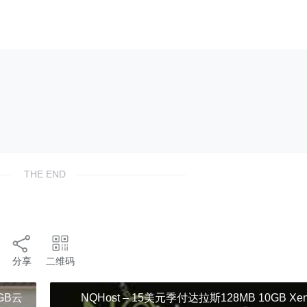
THE END
分享
二维码
0GB云
NQHost – 15美元季付达拉斯128MB 10GB Xe