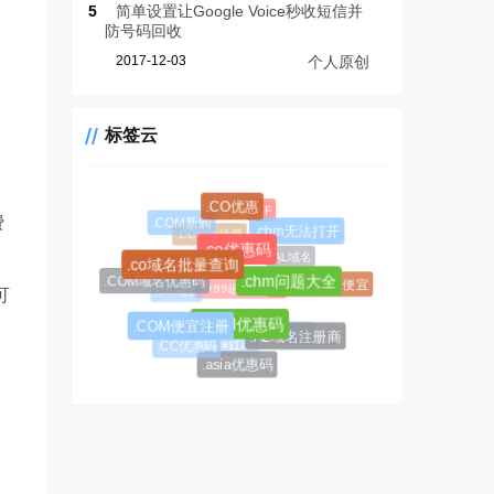
5
简单设置让Google Voice秒收短信并
防号码回收
2017-12-03
个人原创
标签云
.CF
.CO优惠
费
.COM新购
.CC域名注册
.chm无法打开
.AL域名
.co优惠码
.co域名批量查询
.COM域名优惠码
$0.99超级优惠码
.AL域名哪里便宜
.chm问题大全
.CC域名
可
.COM优惠码
.COM便宜注册
#1045
.AL域名注册商
#1146
.CC优惠码
.asia优惠码