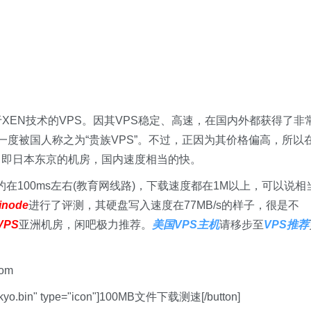
基于XEN技术的VPS。因其VPS稳定、高速，在国内外都获得了非
一度被国人称之为“贵族VPS”。不过，正因为其价格偏高，所以
房，即日本东京的机房，国内速度相当的快。
大约在100ms左右(教育网线路)，下载速度都在1M以上，可以说相
inode
进行了评测，其硬盘写入速度在77MB/s的样子，很是不
VPS
亚洲机房，闲吧极力推荐。
美国VPS主机
请移步至
VPS推荐
om
B-tokyo.bin" type="icon"]100MB文件下载测速[/button]