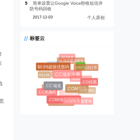
5
简单设置让Google Voice秒收短信并
防号码回收
2017-12-03
个人原创
标签云
常
.AL域名
.AL域名哪里便宜
在
#1045
.chm无法打开
.CF
$0.99超级优惠码
.AL域名注册商
#1146
.CC域名注册
.chm问题大全
.CO优惠
当
.asia优惠码
.CC域名
.co优惠码
.COM新购
.COM优惠码
.CC优惠码
页
.COM域名优惠码
.co域名批量查询
.COM便宜注册