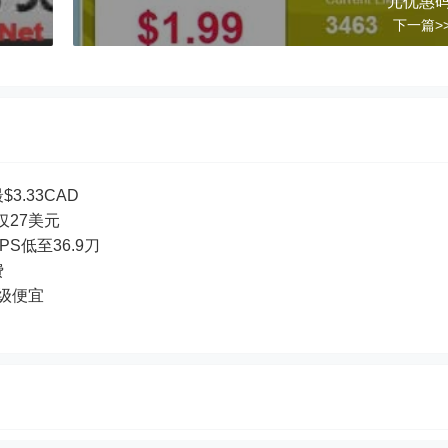
元优惠
下一篇>
3.33CAD
付仅27美元
PS低至36.9刀
费
超级便宜