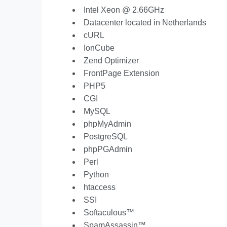
Intel Xeon @ 2.66GHz
Datacenter located in Netherlands
cURL
IonCube
Zend Optimizer
FrontPage Extension
PHP5
CGI
MySQL
phpMyAdmin
PostgreSQL
phpPGAdmin
Perl
Python
htaccess
SSI
Softaculous™
SpamAssassin™