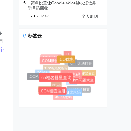
5
简单设置让Google Voice秒收短信并
防号码回收
2017-12-03
个人原创
采
标签云
且
个
.CF
.CC域名注册
.AL域名
.CO优惠
.COM新购
.chm无法打开
$0.99超级优惠码
.CC域名
.AL域名哪里便宜
.co优惠码
.COM域名优惠码
.co域名批量查询
#1045
.chm问题大全
#1146
.CC优惠码
.AL域名注册商
.COM便宜注册
.COM优惠码
.asia优惠码