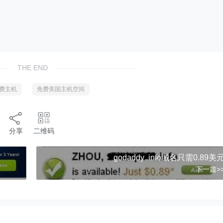
THE END
免费主机
免费美国主机空间
分享
二维码
godaddy .info域名只需0.89美
下一篇>