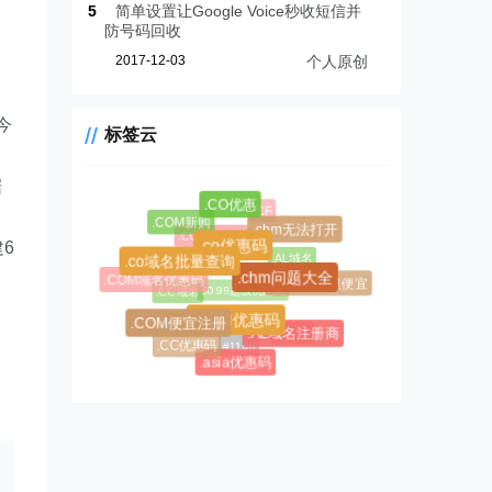
5
简单设置让Google Voice秒收短信并
防号码回收
2017-12-03
个人原创
今
标签云
据
.CO优惠
.CF
.COM新购
.chm无法打开
.CC域名注册
6
.co优惠码
.AL域名
.co域名批量查询
.COM域名优惠码
.chm问题大全
.AL域名哪里便宜
$0.99超级优惠码
.CC域名
.COM优惠码
.COM便宜注册
#1045
.AL域名注册商
#1146
.CC优惠码
.asia优惠码