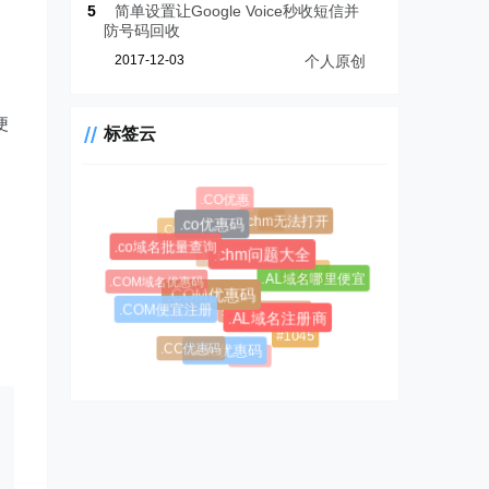
5
简单设置让Google Voice秒收短信并
防号码回收
2017-12-03
个人原创
便
标签云
.CO优惠
.CF
.chm无法打开
.COM新购
.co优惠码
.co域名批量查询
.CC域名注册
.chm问题大全
.AL域名
.AL域名哪里便宜
.COM域名优惠码
.COM优惠码
.CC域名
$0.99超级优惠码
.COM便宜注册
.AL域名注册商
#1045
.CC优惠码
.asia优惠码
#1146