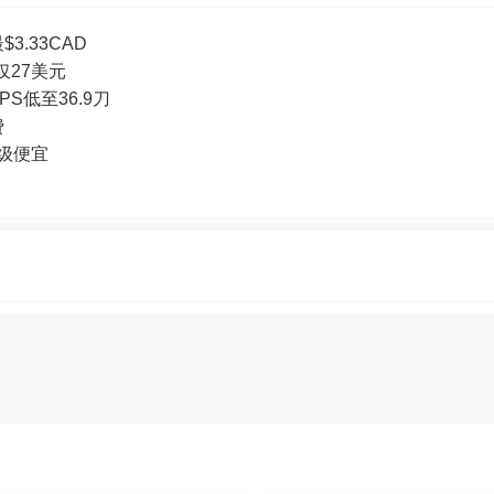
3.33CAD
付仅27美元
PS低至36.9刀
费
超级便宜