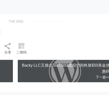
THE END
分享
二维码
Backy LLC又推出5G/150G虚拟空间终身$50美金
惠
下一篇>