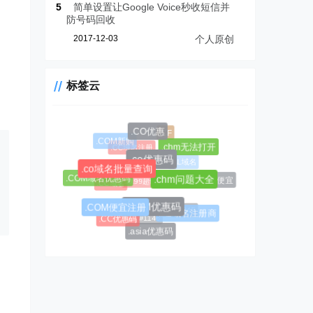
5
简单设置让Google Voice秒收短信并
防号码回收
2017-12-03
个人原创
标签云
.CF
.CO优惠
.COM新购
.CC域名注册
.chm无法打开
.AL域名
.co优惠码
.co域名批量查询
$0.99超级优惠码
.COM域名优惠码
.AL域名哪里便宜
.chm问题大全
.CC域名
.COM便宜注册
.COM优惠码
#1045
.AL域名注册商
#1146
.CC优惠码
.asia优惠码