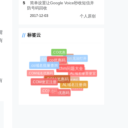
5
简单设置让Google Voice秒收短信并
防号码回收
2017-12-03
个人原创
谓
标签云
有
.CO优惠
.CF
.COM新购
.chm无法打开
.co优惠码
.CC域名注册
.co域名批量查询
.chm问题大全
.AL域名
.COM域名优惠码
.AL域名哪里便宜
.CC域名
$0.99超级优惠码
有
.COM优惠码
.COM便宜注册
.AL域名注册商
#1045
.CC优惠码
#1146
.asia优惠码