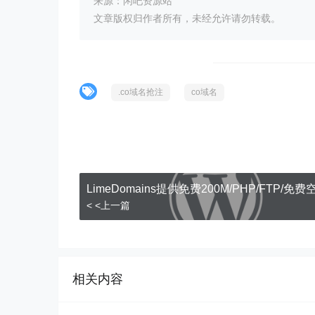
来源：闲吧资源站
文章版权归作者所有，未经允许请勿转载。
.co域名抢注
co域名
LimeDomains提供免费200M/PHP/FTP/免费
< <上一篇
相关内容