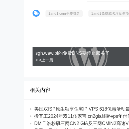
1and1.com免费域名
1and1免费域名注意事项
sgh.waw.pl的免费DNS要停止服务了
< <上一篇
相关内容
美国双ISP原生独享住宅IP VPS 618优惠活动最$
搬瓦工2024年双11传家宝 cn2gia线路vps年
DMIT 洛杉矶三网CN2 GIA及三网CMIN2高速V