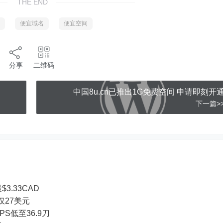
THE END
便宜域名
便宜空间
分享
二维码
中国8u.cn已推出1G免费空间 申请即刻开
下一篇>
3.33CAD
付仅27美元
PS低至36.9刀