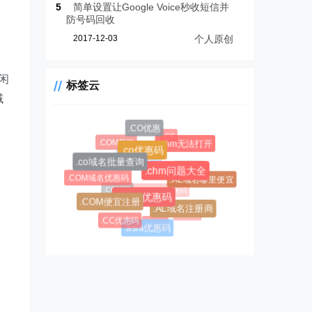
5
简单设置让Google Voice秒收短信并
防号码回收
2017-12-03
个人原创
闲
标签云
域
.CO优惠
.CF
.COM新购
.chm无法打开
.CC域名注册
.co优惠码
.co域名批量查询
.AL域名
.chm问题大全
.COM域名优惠码
.AL域名哪里便宜
$0.99超级优惠码
.CC域名
.COM优惠码
.COM便宜注册
.AL域名注册商
#1045
.CC优惠码
#1146
.asia优惠码