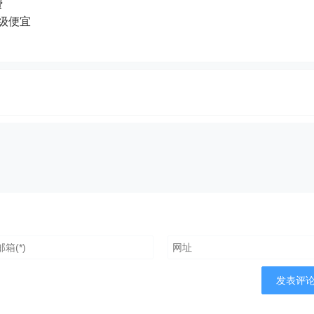
费
超级便宜