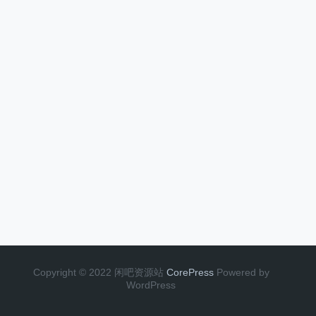
Copyright © 2022 闲吧资源站
CorePress
Powered by
WordPress