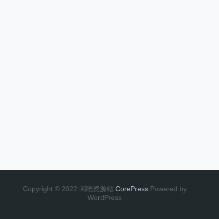
Copyright © 2022 闲吧资源站
CorePress
Powered by
WordPress