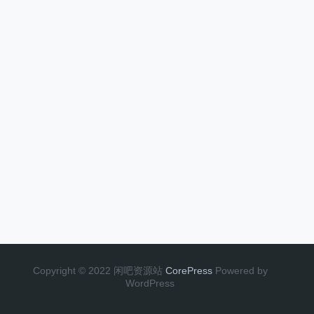
Copyright © 2022 闲吧资源站
CorePress
Powered by
WordPress