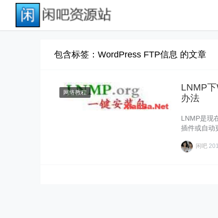
包含标签：WordPress FTP信息 的文章
LNMP
网络教程
办法
LNMP是现
插件或自动
那……
闲吧
20