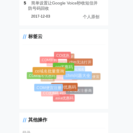
5
简单设置让Google Voice秒收短信并
防号码回收
2017-12-03
个人原创
标签云
.CO优惠
.CF
.COM新购
.chm无法打开
.CC域名注册
.co优惠码
.AL域名
.co域名批量查询
.COM域名优惠码
.chm问题大全
.AL域名哪里便宜
$0.99超级优惠码
.CC域名
.COM优惠码
.COM便宜注册
#1045
.AL域名注册商
#1146
.CC优惠码
.asia优惠码
其他操作
登录