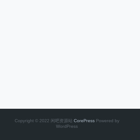
Copyright © 2022 闲吧资源站
CorePress
Powered by
WordPress