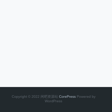
Copyright © 2022 闲吧资源站
CorePress
Powered by
WordPress