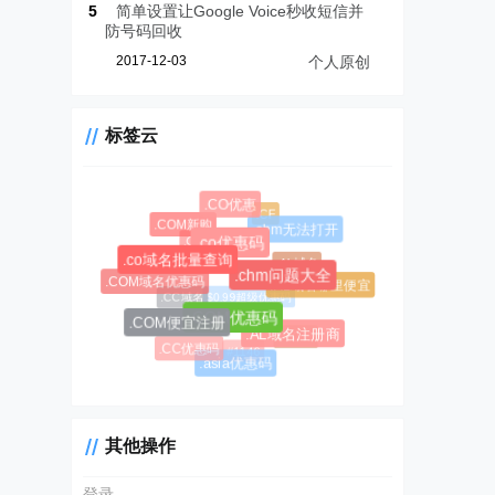
5
简单设置让Google Voice秒收短信并
防号码回收
2017-12-03
个人原创
标签云
.CO优惠
.CF
.COM新购
.chm无法打开
.CC域名注册
.co优惠码
.co域名批量查询
.AL域名
.chm问题大全
.COM域名优惠码
.AL域名哪里便宜
$0.99超级优惠码
.CC域名
.COM优惠码
.COM便宜注册
.AL域名注册商
#1045
.CC优惠码
#1146
.asia优惠码
其他操作
登录