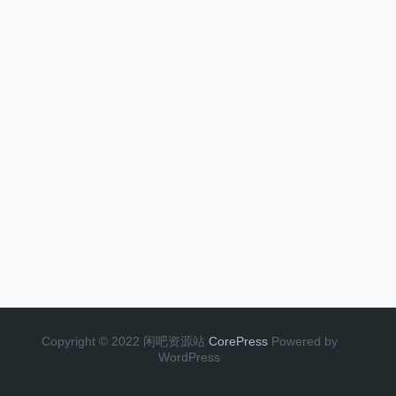
Copyright © 2022 闲吧资源站
CorePress
Powered by
WordPress