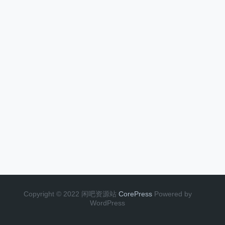
Copyright © 2022 闲吧资源站
CorePress
Powered by
WordPress